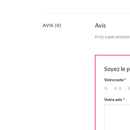
Avis
AVIS (0)
Il n’y a pas encore 
Soyez le p
Votre note
*
1
2
3
Votre avis
*