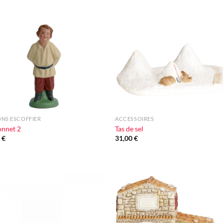
Ajouter
Ajou
à la liste
à la l
d'envie
d'en
+
NS ESCOFFIER
ACCESSOIRES
onnet 2
Tas de sel
0
€
31,00
€
Ajouter
Ajou
à la liste
à la l
d'envie
d'en