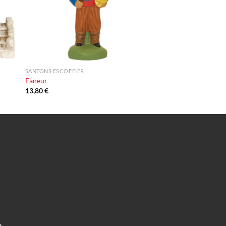
+
SANTONS ESCOFFIER
Faneur
13,80
€
e