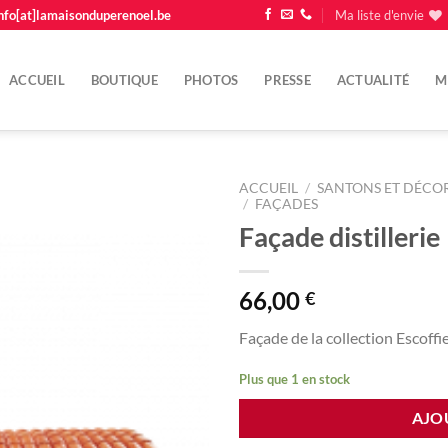
nfo[at]lamaisonduperenoel.be
Ma liste d'envie
ACCUEIL
BOUTIQUE
PHOTOS
PRESSE
ACTUALITÉ
M
ACCUEIL
/
SANTONS ET DÉCOR
/
FAÇADES
Façade distillerie
Ajouter
à la
liste
d'envie
66,00
€
Façade de la collection Escoffi
Plus que 1 en stock
AJO