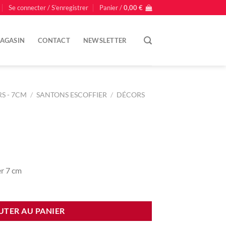
Se connecter / S’enregistrer
Panier /
0,00
€
AGASIN
CONTACT
NEWSLETTER
S - 7CM
/
SANTONS ESCOFFIER
/
DÉCORS
er 7 cm
UTER AU PANIER