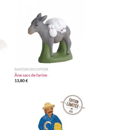
ter
Ajouter
iste
à la liste
vie
d'envie
+
SANTONS ESCOFFIER
Âne sacs de farine
13,80
€
ter
Ajouter
iste
à la liste
vie
d'envie