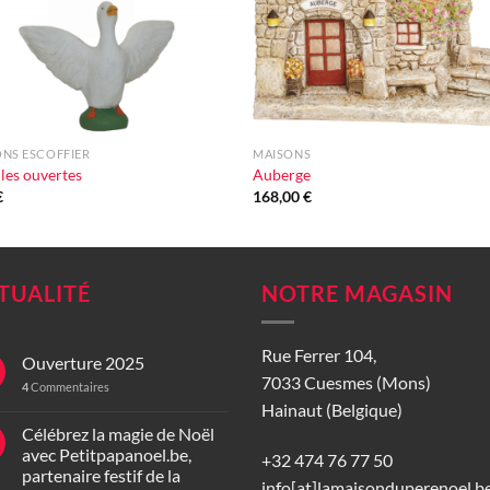
+
NS ESCOFFIER
MAISONS
iles ouvertes
Auberge
€
168,00
€
TUALITÉ
NOTRE MAGASIN
Rue Ferrer 104,
Ouverture 2025
7033 Cuesmes (Mons)
4
Commentaires
Hainaut (Belgique)
Célébrez la magie de Noël
avec Petitpapanoel.be,
+32 474 76 77 50
partenaire festif de la
info[at]lamaisonduperenoel.b