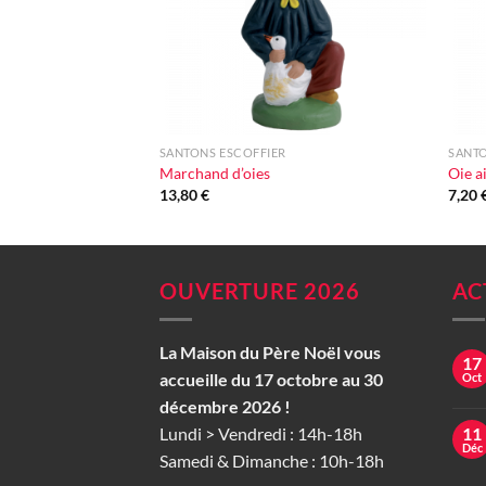
+
+
SANTONS ESCOFFIER
SANTO
Marchand d’oies
Oie a
13,80
€
7,20
OUVERTURE 2026
AC
La Maison du Père Noël vous
17
accueille du 17 octobre au 30
Oct
décembre 2026 !
Lundi > Vendredi : 14h-18h
11
Déc
Samedi & Dimanche : 10h-18h