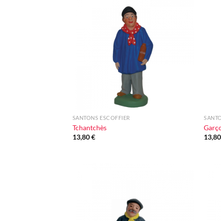
Ajouter
à la liste
d'envie
+
+
SANTONS ESCOFFIER
SANTO
Tchantchès
Garç
13,80
€
13,8
Ajouter
à la liste
d'envie