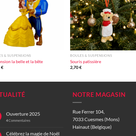
d'envie
d'en
+
S & SUSPENSIONS
BOULES & SUSPENSIONS
nsion la belle et la bête
Souris patissière
0
€
2,70
€
TUALITÉ
NOTRE MAGASIN
Rue Ferrer 104,
Ouverture 2025
7033 Cuesmes (Mons)
4
Commentaires
Hainaut (Belgique)
Célébrez la magie de Noël