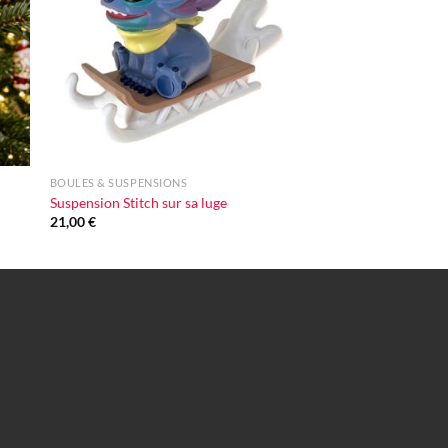
vie
d'envie
+
BOULES & SUSPENSIONS
Suspension Stitch sur sa luge
21,00
€