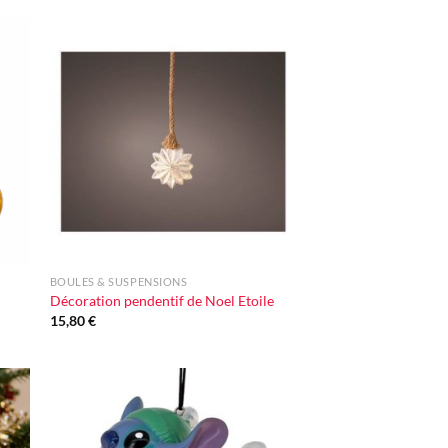
ter
Ajouter
iste
à la liste
vie
d'envie
+
BOULES & SUSPENSIONS
Décoration pendentif de Noel Etoile
15,80
€
ter
Ajouter
iste
à la liste