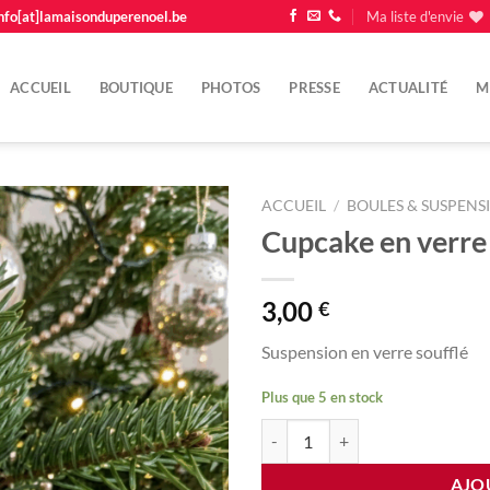
nfo[at]lamaisonduperenoel.be
Ma liste d'envie
ACCUEIL
BOUTIQUE
PHOTOS
PRESSE
ACTUALITÉ
M
ACCUEIL
/
BOULES & SUSPENS
Cupcake en verre
Ajouter
à la
liste
3,00
€
d'envie
Suspension en verre soufflé
Plus que 5 en stock
quantité de Cupcake en verre - s
AJO