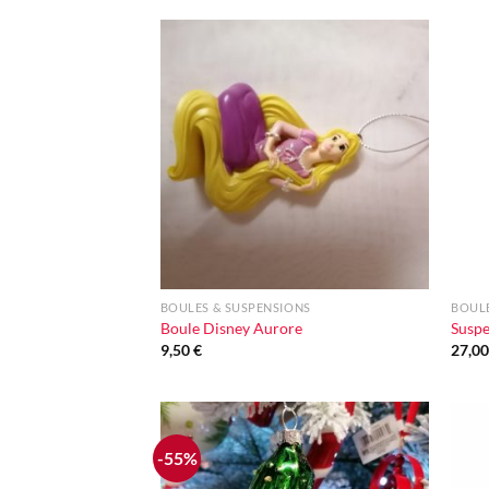
Ajouter
à la liste
d'envie
+
+
BOULES & SUSPENSIONS
BOULE
Boule Disney Aurore
Suspe
9,50
€
27,0
-55%
Ajouter
à la liste