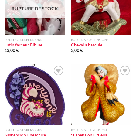
RUPTURE DE STOCK
BOULES & SUSPENSIONS
BOULES & SUSPENSIONS
Lutin farceur Biblue
Cheval à bascule
13,00
€
3,00
€
Ajouter
Ajouter
à la liste
à la liste
d'envie
d'envie
BOULES & SUSPENSIONS
BOULES & SUSPENSIONS
Suspension Cheschire
Suspension Cruella