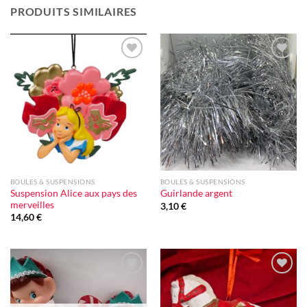
PRODUITS SIMILAIRES
Ajouter
Ajouter
à la liste
à la liste
d'envie
d'envie
BOULES & SUSPENSIONS
BOULES & SUSPENSIONS
Suspension Alice aux pays des
Guirlande argent
merveilles
3,10
€
14,60
€
Ajouter
Ajouter
à la liste
à la liste
d'envie
d'envie