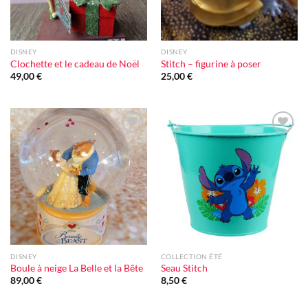
DISNEY
DISNEY
Clochette et le cadeau de Noël
Stitch – figurine à poser
49,00
€
25,00
€
Ajouter
Ajouter
à la liste
à la liste
d'envie
d'envie
DISNEY
COLLECTION ÉTÉ
Boule à neige La Belle et la Bête
Seau Stitch
89,00
€
8,50
€