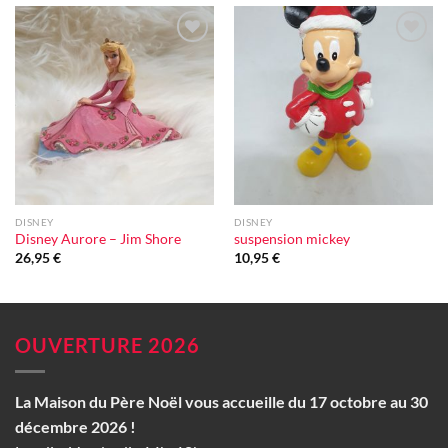
Ajouter
Ajouter
à la liste
à la liste
d'envie
d'envie
DISNEY
DISNEY
Disney Aurore – Jim Shore
suspension mickey
26,95
€
10,95
€
OUVERTURE 2026
La Maison du Père Noël vous accueille du 17 octobre au 30
décembre 2026 !