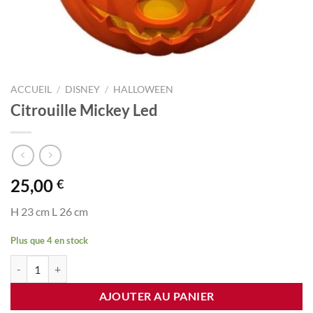
ACCUEIL
/
DISNEY
/
HALLOWEEN
Citrouille Mickey Led
25,00
€
H 23 cm L 26 cm
Plus que 4 en stock
quantité de Citrouille Mickey Led
AJOUTER AU PANIER