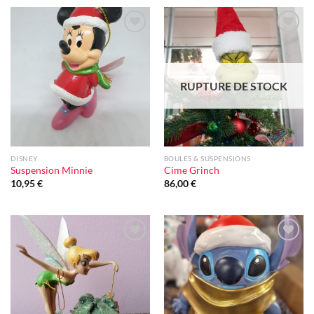
Ajouter
Ajouter
à la liste
à la liste
d'envie
d'envie
RUPTURE DE STOCK
DISNEY
BOULES & SUSPENSIONS
Suspension Minnie
Cime Grinch
10,95
€
86,00
€
Ajouter
Ajouter
à la liste
à la liste
d'envie
d'envie