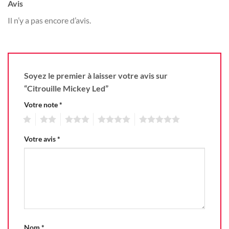
Avis
Il n’y a pas encore d’avis.
Soyez le premier à laisser votre avis sur
“Citrouille Mickey Led”
Votre note
*
1
2
3
4
5
Votre avis
*
Nom
*