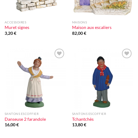
ACCESSOIRES
MAISONS
Muret signes
Maison aux escaliers
3,20
€
82,00
€
Ajouter
Ajouter
à la liste
à la liste
d'envie
d'envie
SANTONS ESCOFFIER
SANTONS ESCOFFIER
Danseuse 2 farandole
Tchantchès
16,00
€
13,80
€