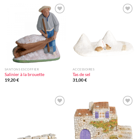
Ajouter
Ajouter
à la liste
à la liste
d'envie
d'envie
SANTONS ESCOFFIER
ACCESSOIRES
Salinier à la brouette
Tas de sel
19,20
€
31,00
€
Ajouter
Ajouter
à la liste
à la liste
d'envie
d'envie