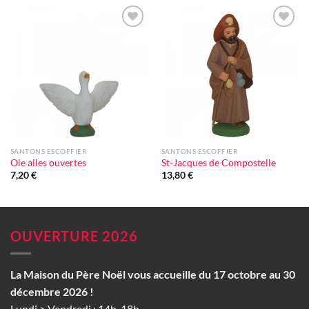
Ajouter
Ajouter
à la liste
à la liste
d'envie
d'envie
SANTONS ESCOFFIER
SANTONS ESCOFFIER
Oie ailes ouvertes
St-Jacques de Compostelle
7,20
€
13,80
€
OUVERTURE 2026
La Maison du Père Noël vous accueille du 17 octobre au 30
décembre 2026 !
Lundi > Vendredi : 14h-18h