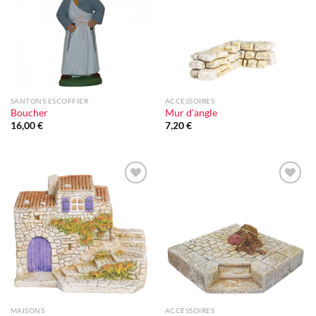
d'envie
d'envie
SANTONS ESCOFFIER
ACCESSOIRES
Boucher
Mur d’angle
16,00
€
7,20
€
Ajouter
Ajouter
à la liste
à la liste
d'envie
d'envie
MAISONS
ACCESSOIRES