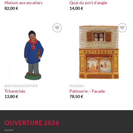
Maison aux escaliers
Quai du port d’angle
82,00
€
14,00
€
Ajouter
Ajouter
à la liste
à la liste
d'envie
d'envie
SANTONS ESCOFFIER
FAÇADES
Tchantchès
Patisserie – Facade
13,80
€
78,50
€
OUVERTURE 2026