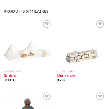
PRODUITS SIMILAIRES
Ajouter
Ajouter
à la liste
à la liste
d'envie
d'envie
ACCESSOIRES
ACCESSOIRES
Tas de sel
Muret signes
31,00
€
3,20
€
Ajouter
Ajouter
à la liste
à la liste