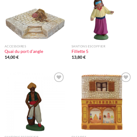
d'envie
d'envie
ACCESSOIRES
SANTONS ESCOFFIER
Quai du port d’angle
Fillette 5
14,00
€
13,80
€
Ajouter
Ajouter
à la liste
à la liste
d'envie
d'envie