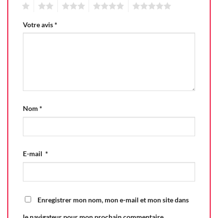
1
2
3
4
5
Votre avis
*
Nom
*
E-mail
*
Enregistrer mon nom, mon e-mail et mon site dans
le navigateur pour mon prochain commentaire.