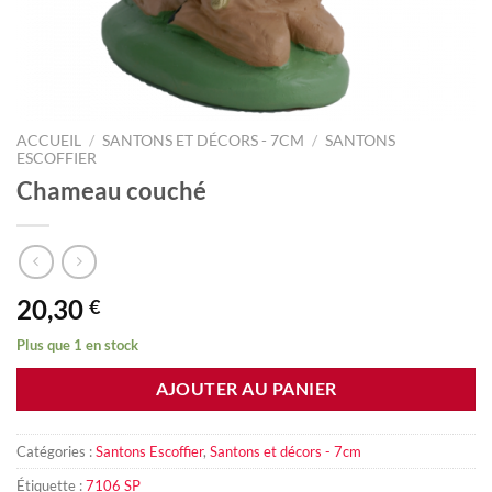
ACCUEIL
/
SANTONS ET DÉCORS - 7CM
/
SANTONS
ESCOFFIER
Chameau couché
20,30
€
Plus que 1 en stock
AJOUTER AU PANIER
Catégories :
Santons Escoffier
,
Santons et décors - 7cm
Étiquette :
7106 SP