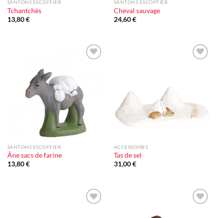
SANTONS ESCOFFIER
SANTONS ESCOFFIER
Tchantchès
Cheval sauvage
13,80
€
24,60
€
Ajouter
Ajouter
à la liste
à la liste
d'envie
d'envie
SANTONS ESCOFFIER
ACCESSOIRES
Âne sacs de farine
Tas de sel
13,80
€
31,00
€
Ajouter
Ajouter
à la liste
à la liste