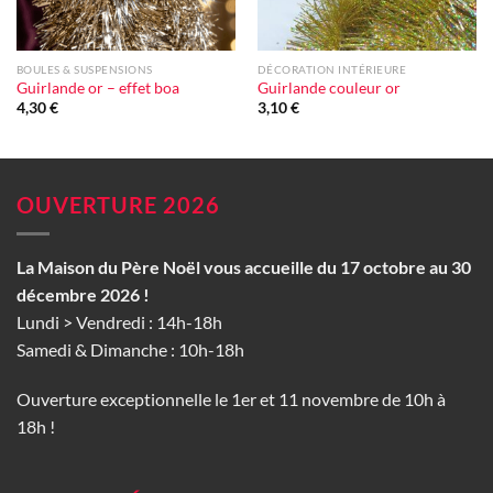
BOULES & SUSPENSIONS
DÉCORATION INTÉRIEURE
Guirlande or – effet boa
Guirlande couleur or
4,30
€
3,10
€
OUVERTURE 2026
La Maison du Père Noël vous accueille du 17 octobre au 30
décembre 2026 !
Lundi > Vendredi : 14h-18h
Samedi & Dimanche : 10h-18h
Ouverture exceptionnelle le 1er et 11 novembre de 10h à
18h !