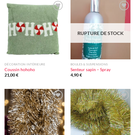
Ajouter
Ajouter
à la liste
à la liste
d'envie
d'envie
RUPTURE DE STOCK
DÉCORATION INTÉRIEURE
BOULES & SUSPENSIONS
Coussin hohoho
Senteur sapin – Spray
21,00
€
4,90
€
Ajouter
Ajouter
à la liste
à la liste
d'envie
d'envie