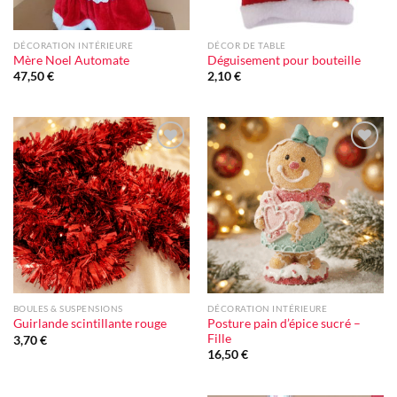
DÉCORATION INTÉRIEURE
DÉCOR DE TABLE
Mère Noel Automate
Déguisement pour bouteille
47,50
€
2,10
€
Ajouter
Ajouter
à la liste
à la liste
d'envie
d'envie
BOULES & SUSPENSIONS
DÉCORATION INTÉRIEURE
Posture pain d’épice sucré –
Guirlande scintillante rouge
Fille
3,70
€
16,50
€