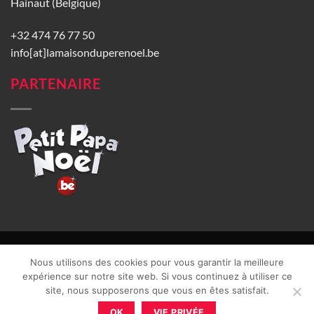
Hainaut (Belgique)
+32 474 76 77 50
info[at]lamaisonduperenoel.be
PARTENAIRE
© La Maison du Père Noël 2026 |
Conditions générales de vente
|
Nous utilisons des cookies pour vous garantir la meilleure
CGU
|
Vie privée
| TVA : BE0840965749 | Site web réalisé par
expérience sur notre site web. Si vous continuez à utiliser ce
site, nous supposerons que vous en êtes satisfait.
OK
VIE PRIVÉE