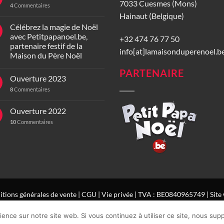
7033 Cuesmes (Mons)
4
Commentaires
Hainaut (Belgique)
Célébrez la magie de Noël
avec Petitpapanoel.be,
+32 474 76 77 50
partenaire festif de la
info[at]lamaisonduperenoel.b
Maison du Père Noël
PARTENAIRE
Ouverture 2023
8
Commentaires
Ouverture 2022
10
Commentaires
tions générales de vente
|
CGU
|
Vie privée
| TVA : BE0840965749 | Site 
ience sur notre site web. Si vous continuez à utiliser ce site, nous sup