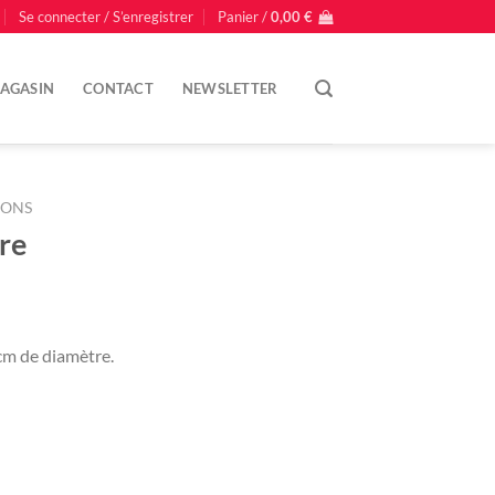
Se connecter / S’enregistrer
Panier /
0,00
€
AGASIN
CONTACT
NEWSLETTER
IONS
re
cm de diamètre.