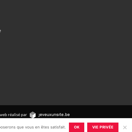
e
web réalisé par
poserons que vous en êtes satisfait.
OK
VIE PRIVÉE