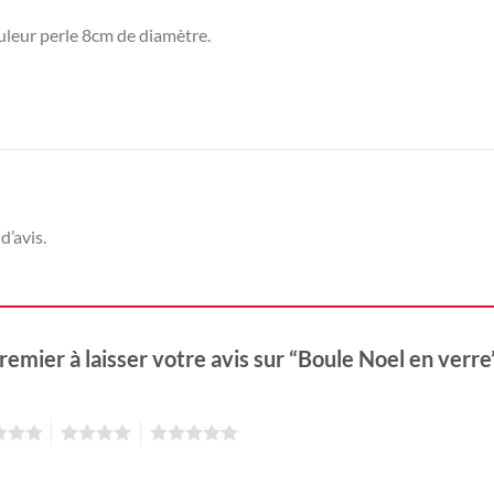
uleur perle 8cm de diamètre.
d’avis.
remier à laisser votre avis sur “Boule Noel en verr
4
5