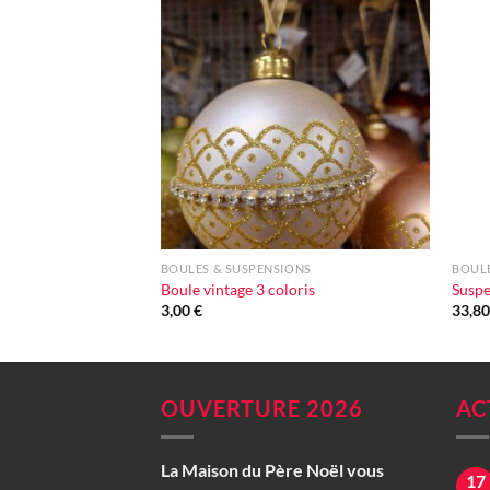
Ajouter
à la liste
d'envie
+
+
BOULES & SUSPENSIONS
BOULE
Boule vintage 3 coloris
Suspe
3,00
€
33,8
OUVERTURE 2026
AC
La Maison du Père Noël vous
17