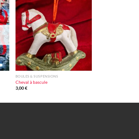
ter
Ajouter
iste
à la liste
vie
d'envie
+
BOULES & SUSPENSIONS
Cheval à bascule
3,00
€