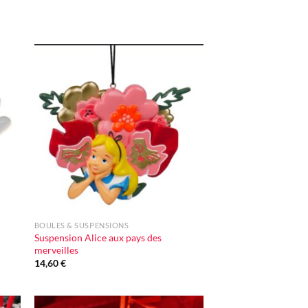
ter
Ajouter
iste
à la liste
vie
d'envie
+
BOULES & SUSPENSIONS
Suspension Alice aux pays des
merveilles
14,60
€