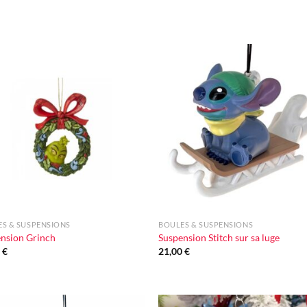
Ajouter
Ajou
à la liste
à la l
d'envie
d'en
+
S & SUSPENSIONS
BOULES & SUSPENSIONS
nsion Grinch
Suspension Stitch sur sa luge
0
€
21,00
€