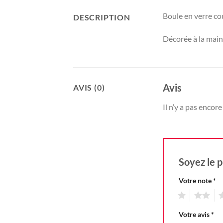
Boule en verre co
DESCRIPTION
Décorée à la main
Avis
AVIS (0)
Il n’y a pas encore 
Soyez le p
Votre note
*
1
2
3
Votre avis
*