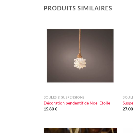
PRODUITS SIMILAIRES
Ajouter
à la liste
d'envie
+
+
BOULES & SUSPENSIONS
BOULE
Décoration pendentif de Noel Etoile
Suspe
15,80
€
27,0