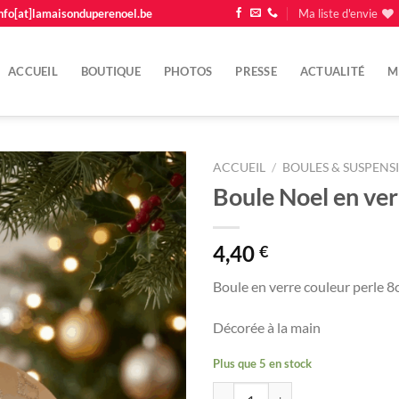
nfo[at]lamaisonduperenoel.be
Ma liste d'envie
ACCUEIL
BOUTIQUE
PHOTOS
PRESSE
ACTUALITÉ
M
ACCUEIL
/
BOULES & SUSPENS
Boule Noel en ver
Ajouter
à la
liste
4,40
€
d'envie
Boule en verre couleur perle 8
Décorée à la main
Plus que 5 en stock
quantité de Boule Noel en verre