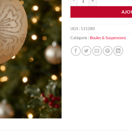
AJO
UGS :
115280
Catégorie :
Boules & Suspensions