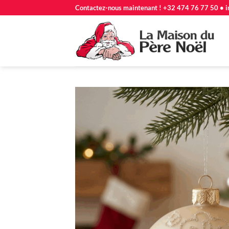
Passer
Contactez-nous maintenant ! +32 474 76 77 50 • i
au
contenu