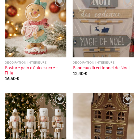
Ajouter
Ajouter
à la liste
à la liste
d'envie
d'envie
DÉCORATION INTÉRIEURE
DÉCORATION INTÉRIEURE
Posture pain d’épice sucré –
Panneau directionnel de Noel
Fille
12,40
€
16,50
€
Ajouter
Ajouter
à la liste
à la liste
d'envie
d'envie