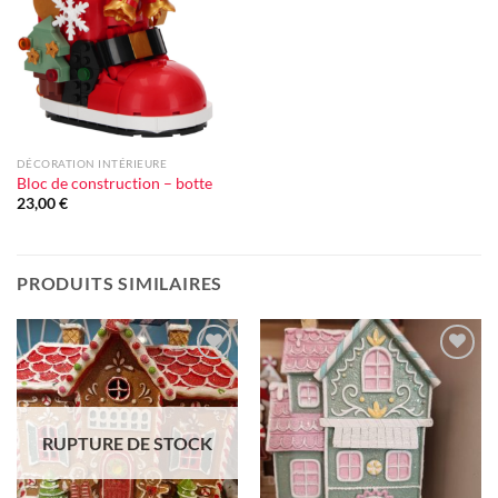
d'envie
DÉCORATION INTÉRIEURE
Bloc de construction – botte
23,00
€
PRODUITS SIMILAIRES
Ajouter
Ajouter
à la liste
à la liste
d'envie
d'envie
RUPTURE DE STOCK