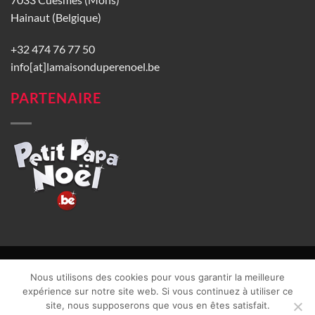
Hainaut (Belgique)
+32 474 76 77 50
info[at]lamaisonduperenoel.be
PARTENAIRE
© La Maison du Père Noël 2026 |
Conditions générales de vente
|
Nous utilisons des cookies pour vous garantir la meilleure
CGU
|
Vie privée
| TVA : BE0840965749 | Site web réalisé par
expérience sur notre site web. Si vous continuez à utiliser ce
site, nous supposerons que vous en êtes satisfait.