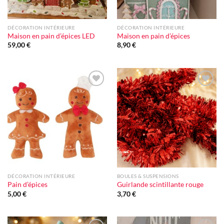
DÉCORATION INTÉRIEURE
DÉCORATION INTÉRIEURE
Maison en pain d’épices LED
Maison en pain d’épices
59,00
€
8,90
€
Ajouter
Ajouter
à la liste
à la liste
d'envie
d'envie
DÉCORATION INTÉRIEURE
BOULES & SUSPENSIONS
Pain d’épices
Guirlande scintillante rouge
5,00
€
3,70
€