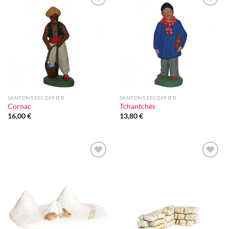
Ajouter
Ajouter
à la liste
à la liste
d'envie
d'envie
SANTONS ESCOFFIER
SANTONS ESCOFFIER
Cornac
Tchantchès
16,00
€
13,80
€
Ajouter
Ajouter
à la liste
à la liste
d'envie
d'envie