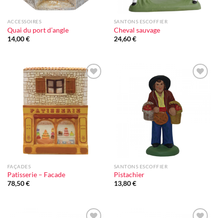
ACCESSOIRES
SANTONS ESCOFFIER
Quai du port d’angle
Cheval sauvage
14,00
€
24,60
€
Ajouter
Ajouter
à la liste
à la liste
d'envie
d'envie
FAÇADES
SANTONS ESCOFFIER
Patisserie – Facade
Pistachier
78,50
€
13,80
€