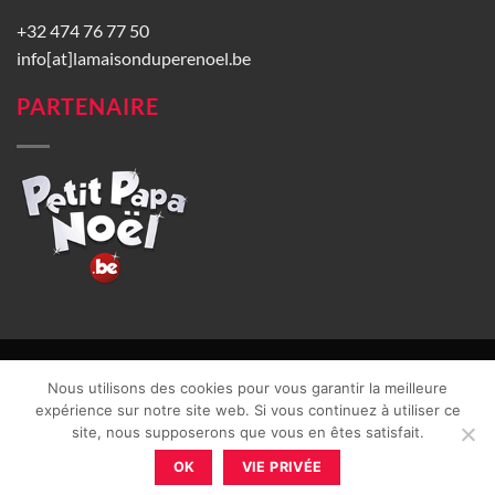
+32 474 76 77 50
info[at]lamaisonduperenoel.be
PARTENAIRE
© La Maison du Père Noël 2026 |
Conditions générales de vente
|
Nous utilisons des cookies pour vous garantir la meilleure
CGU
|
Vie privée
| TVA : BE0840965749 | Site web réalisé par
expérience sur notre site web. Si vous continuez à utiliser ce
site, nous supposerons que vous en êtes satisfait.
OK
VIE PRIVÉE