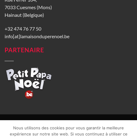
7033 Cuesmes (Mons)
Hainaut (Belgique)
+32 474 76 77 50
info[at]lamaisonduperenoel.be
PARTENAIRE
© La Maison du Père Noël 2026 |
Conditions générales de vente
|
Nous utilisons des cookies pour vous garantir la meilleure
CGU
|
Vie privée
| TVA : BE0840965749 | Site web réalisé par
expérience sur notre site web. Si vous continuez à utiliser ce