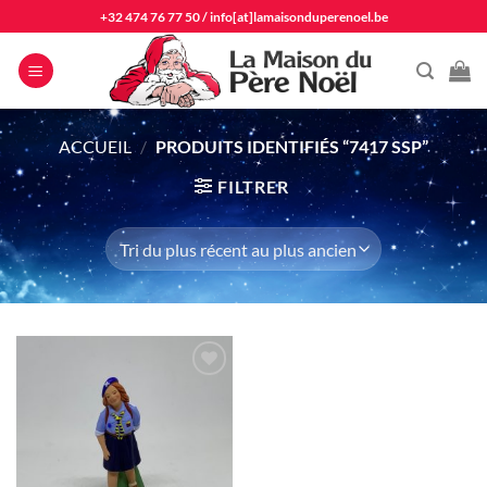
Passer
+32 474 76 77 50
/
info[at]lamaisonduperenoel.be
au
contenu
ACCUEIL
/
PRODUITS IDENTIFIÉS “7417 SSP”
FILTRER
Ajouter
à la liste
d'envie