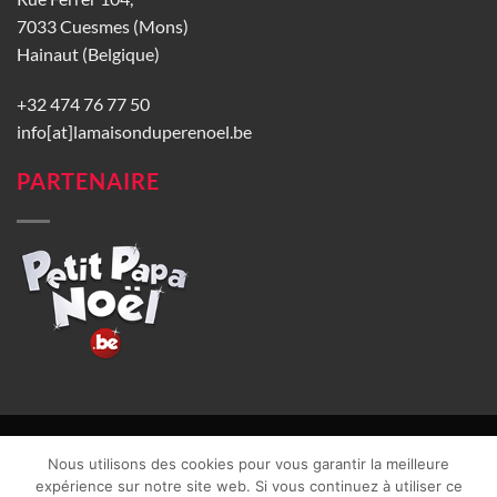
7033 Cuesmes (Mons)
Hainaut (Belgique)
+32 474 76 77 50
info[at]lamaisonduperenoel.be
PARTENAIRE
© La Maison du Père Noël 2026 |
Conditions générales de vente
|
Nous utilisons des cookies pour vous garantir la meilleure
CGU
|
Vie privée
| TVA : BE0840965749 | Site web réalisé par
expérience sur notre site web. Si vous continuez à utiliser ce