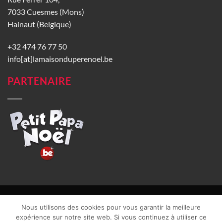
7033 Cuesmes (Mons)
Hainaut (Belgique)
+32 474 76 77 50
info[at]lamaisonduperenoel.be
PARTENAIRE
© La Maison du Père Noël 2026 |
Conditions générales de vente
|
Nous utilisons des cookies pour vous garantir la meilleure
CGU
|
Vie privée
| TVA : BE0840965749 | Site web réalisé par
expérience sur notre site web. Si vous continuez à utiliser ce