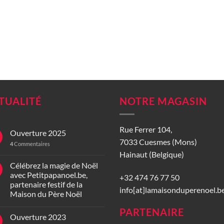
TUALITÉ
NOTRE MAGASIN
Rue Ferrer 104,
Ouverture 2025
7033 Cuesmes (Mons)
4
Commentaires
Hainaut (Belgique)
Célébrez la magie de Noël
avec Petitpapanoel.be,
+32 474 76 77 50
partenaire festif de la
info[at]lamaisonduperenoel.b
Maison du Père Noël
PARTENAIRE
Ouverture 2023