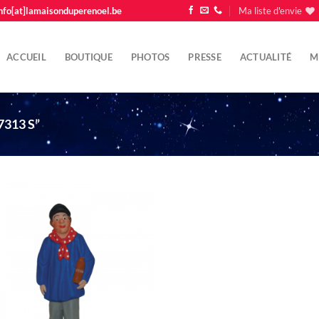
nfo[at]lamaisonduperenoel.be
Ma liste d'envie
ACCUEIL
BOUTIQUE
PHOTOS
PRESSE
ACTUALITÉ
M
313 S”
Ajouter
à la liste
d'envie