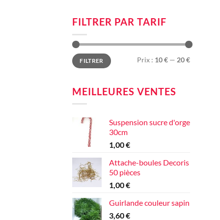
FILTRER PAR TARIF
Prix
Prix
Prix :
10 €
—
20 €
FILTRER
min
max
MEILLEURES VENTES
Suspension sucre d'orge
30cm
1,00
€
Attache-boules Decoris
50 pièces
1,00
€
Guirlande couleur sapin
3,60
€