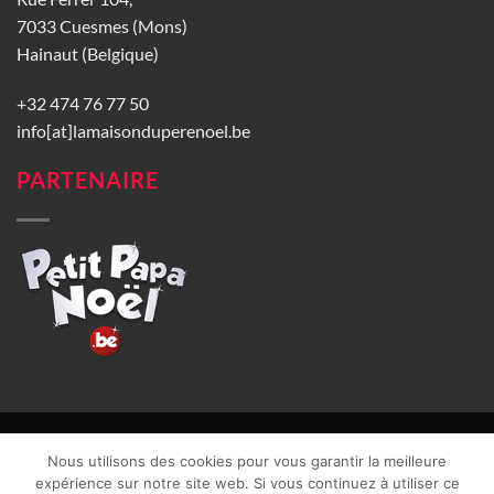
7033 Cuesmes (Mons)
Hainaut (Belgique)
+32 474 76 77 50
info[at]lamaisonduperenoel.be
PARTENAIRE
© La Maison du Père Noël 2026 |
Conditions générales de vente
|
Nous utilisons des cookies pour vous garantir la meilleure
CGU
|
Vie privée
| TVA : BE0840965749 | Site web réalisé par
expérience sur notre site web. Si vous continuez à utiliser ce