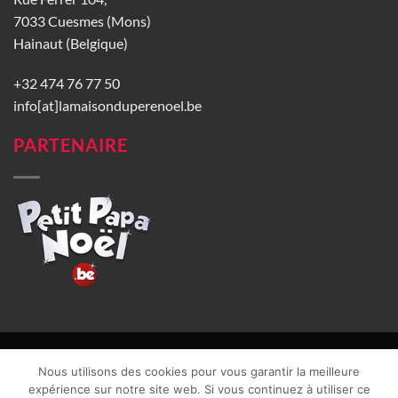
7033 Cuesmes (Mons)
Hainaut (Belgique)
+32 474 76 77 50
info[at]lamaisonduperenoel.be
PARTENAIRE
© La Maison du Père Noël 2026 |
Conditions générales de vente
|
Nous utilisons des cookies pour vous garantir la meilleure
CGU
|
Vie privée
| TVA : BE0840965749 | Site web réalisé par
expérience sur notre site web. Si vous continuez à utiliser ce