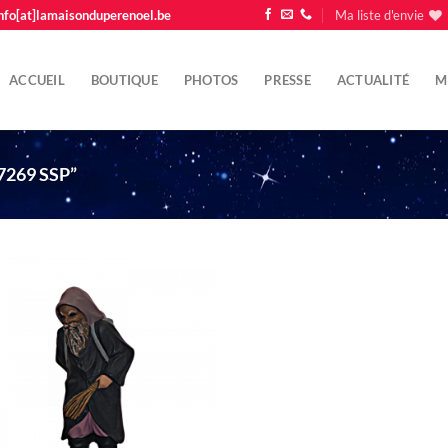
nfo[at]lamaisonduperenoel.be
Ma liste d'envie
ACCUEIL
BOUTIQUE
PHOTOS
PRESSE
ACTUALITÉ
M
7269 SSP”
Ajouter
à la liste
d'envie