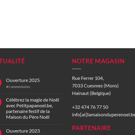
TUALITÉ
NOTRE MAGASIN
Rue Ferrer 104,
Ouverture 2025
7033 Cuesmes (Mons)
4
Commentaires
Hainaut (Belgique)
Célébrez la magie de Noël
avec Petitpapanoel.be,
+32 474 76 77 50
partenaire festif de la
info[at]lamaisonduperenoel.b
Maison du Père Noël
PARTENAIRE
Ouverture 2023