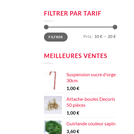
FILTRER PAR TARIF
Prix
Prix
Prix :
10 €
—
20 €
FILTRER
min
max
MEILLEURES VENTES
Suspension sucre d'orge
30cm
1,00
€
Attache-boules Decoris
50 pièces
1,00
€
Guirlande couleur sapin
3,60
€