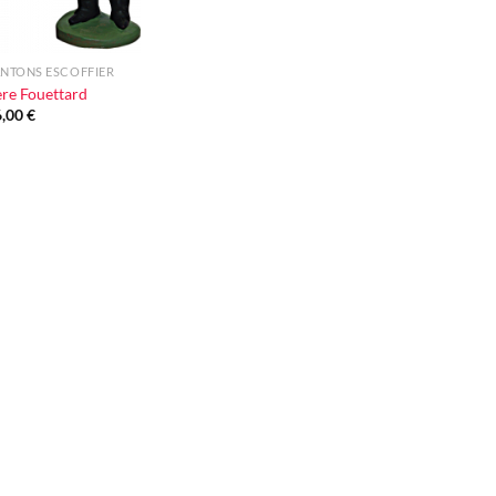
NTONS ESCOFFIER
re Fouettard
6,00
€