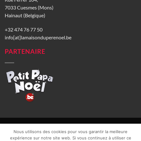
7033 Cuesmes (Mons)
Hainaut (Belgique)
+32 474 76 77 50
info[at]lamaisonduperenoel.be
PARTENAIRE
© La Maison du Père Noël 2026 |
Conditions générales de vente
|
Nous utilisons des cookies pour vous garantir la meilleure
CGU
|
Vie privée
| TVA : BE0840965749 | Site web réalisé par
expérience sur notre site web. Si vous continuez à utiliser ce