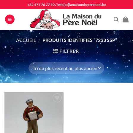
Passer
+32 474 76 77 50
/
info[at]lamaisonduperenoel.be
au
contenu
ACCUEIL
/
PRODUITS IDENTIFIÉS “7233 SSP”
FILTRER
Ajouter
à la liste
d'envie