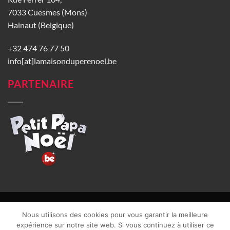
7033 Cuesmes (Mons)
Hainaut (Belgique)
+32 474 76 77 50
info[at]lamaisonduperenoel.be
PARTENAIRE
© La Maison du Père Noël 2026 |
Conditions générales de vente
|
Nous utilisons des cookies pour vous garantir la meilleure
CGU
|
Vie privée
| TVA : BE0840965749 | Site web réalisé par
expérience sur notre site web. Si vous continuez à utiliser ce