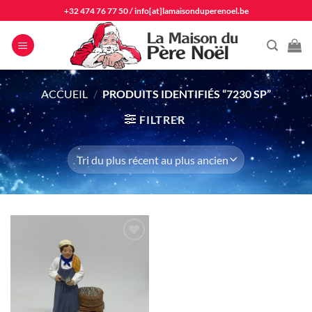
Passer
+32 474 76 77 50
/
info[at]lamaisonduperenoel.be
au
contenu
ACCUEIL
/
PRODUITS IDENTIFIÉS “7230 SP”
FILTRER
Ajouter
à la liste
d'envie