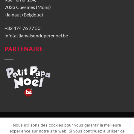
7033 Cuesmes (Mons)
Hainaut (Belgique)
+32 474 76 77 50
info[at]lamaisonduperenoel.be
PARTENAIRE
© La Maison du Père Noël 2026 |
Conditions générales de vente
|
Nous utilisons des cookies pour vous garantir la meilleure
CGU
|
Vie privée
| TVA : BE0840965749 | Site web réalisé par
expérience sur notre site web. Si vous continuez à utiliser ce