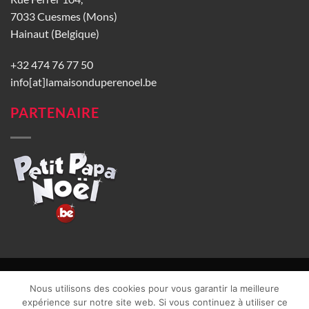
7033 Cuesmes (Mons)
Hainaut (Belgique)
+32 474 76 77 50
info[at]lamaisonduperenoel.be
PARTENAIRE
© La Maison du Père Noël 2026 |
Conditions générales de vente
|
Nous utilisons des cookies pour vous garantir la meilleure
CGU
|
Vie privée
| TVA : BE0840965749 | Site web réalisé par
expérience sur notre site web. Si vous continuez à utiliser ce