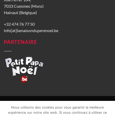
7033 Cuesmes (Mons)
Hainaut (Belgique)
+32 474 76 77 50
info[at]lamaisonduperenoel.be
PARTENAIRE
© La Maison du Père Noël 2026 |
Conditions générales de vente
|
Nous utilisons des cookies pour vous garantir la meilleure
CGU
|
Vie privée
| TVA : BE0840965749 | Site web réalisé par
expérience sur notre site web. Si vous continuez à utiliser ce