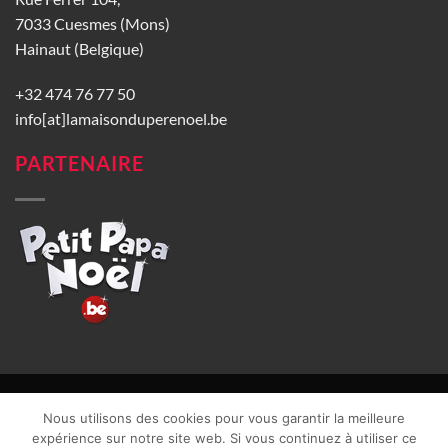
7033 Cuesmes (Mons)
Hainaut (Belgique)
+32 474 76 77 50
info[at]lamaisonduperenoel.be
PARTENAIRE
© La Maison du Père Noël 2026 |
Conditions générales de vente
|
Nous utilisons des cookies pour vous garantir la meilleure
CGU
|
Vie privée
| TVA : BE0840965749 | Site web réalisé par
expérience sur notre site web. Si vous continuez à utiliser ce