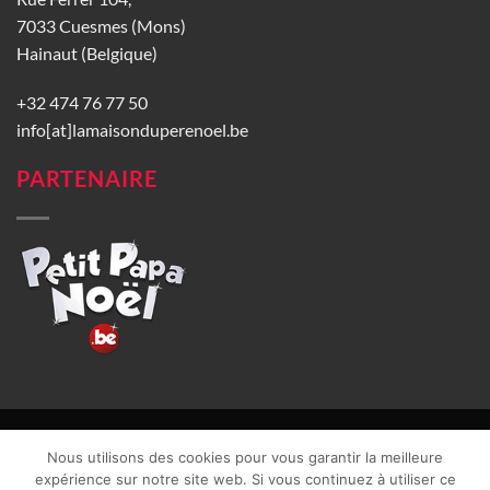
7033 Cuesmes (Mons)
Hainaut (Belgique)
+32 474 76 77 50
info[at]lamaisonduperenoel.be
PARTENAIRE
© La Maison du Père Noël 2026 |
Conditions générales de vente
|
Nous utilisons des cookies pour vous garantir la meilleure
CGU
|
Vie privée
| TVA : BE0840965749 | Site web réalisé par
expérience sur notre site web. Si vous continuez à utiliser ce