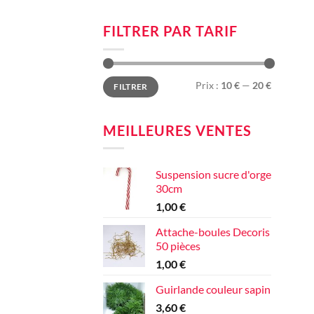
FILTRER PAR TARIF
Prix
Prix
Prix :
10 €
—
20 €
FILTRER
min
max
MEILLEURES VENTES
Suspension sucre d'orge
30cm
1,00
€
Attache-boules Decoris
50 pièces
1,00
€
Guirlande couleur sapin
3,60
€