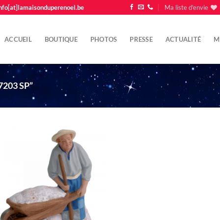
nfo[at]lamaisonduperenoel.be
Ma liste d'envie
ACCUEIL
BOUTIQUE
PHOTOS
PRESSE
ACTUALITÉ
M
7203 SP”
Ajouter
à la liste
d'envie