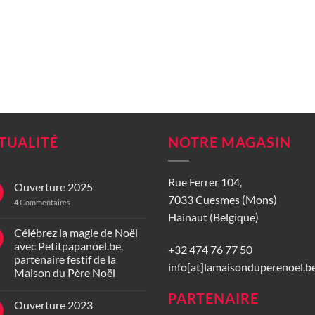
TUALITÉ
NOTRE MAGASIN
Rue Ferrer 104,
Ouverture 2025
7033 Cuesmes (Mons)
4
Commentaires
Hainaut (Belgique)
Célébrez la magie de Noël
avec Petitpapanoel.be,
+32 474 76 77 50
partenaire festif de la
info[at]lamaisonduperenoel.b
Maison du Père Noël
PARTENAIRE
Ouverture 2023