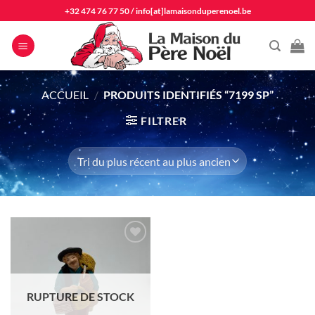
Passer
+32 474 76 77 50
/
info[at]lamaisonduperenoel.be
au
contenu
ACCUEIL
/
PRODUITS IDENTIFIÉS “7199 SP”
FILTRER
Ajouter
à la liste
d'envie
RUPTURE DE STOCK