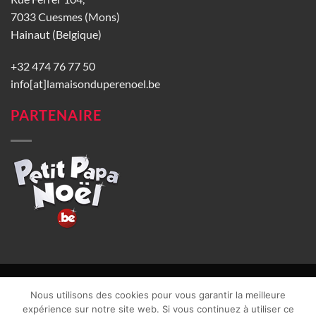
7033 Cuesmes (Mons)
Hainaut (Belgique)
+32 474 76 77 50
info[at]lamaisonduperenoel.be
PARTENAIRE
© La Maison du Père Noël 2026 |
Conditions générales de vente
|
Nous utilisons des cookies pour vous garantir la meilleure
CGU
|
Vie privée
| TVA : BE0840965749 | Site web réalisé par
expérience sur notre site web. Si vous continuez à utiliser ce