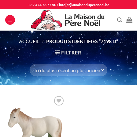
Passer
+32 474 76 77 50
/
info[at]lamaisonduperenoel.be
au
contenu
ACCUEIL
/
PRODUITS IDENTIFIÉS “7198 D”
FILTRER
Ajouter
à la liste
d'envie