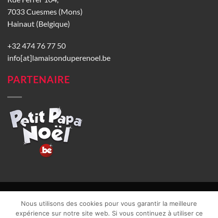
7033 Cuesmes (Mons)
Hainaut (Belgique)
+32 474 76 77 50
info[at]lamaisonduperenoel.be
PARTENAIRE
© La Maison du Père Noël 2026 |
Conditions générales de vente
|
Nous utilisons des cookies pour vous garantir la meilleure
CGU
|
Vie privée
| TVA : BE0840965749 | Site web réalisé par
expérience sur notre site web. Si vous continuez à utiliser ce