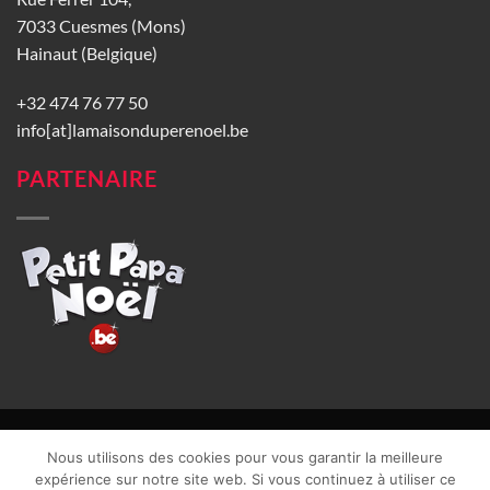
7033 Cuesmes (Mons)
Hainaut (Belgique)
+32 474 76 77 50
info[at]lamaisonduperenoel.be
PARTENAIRE
© La Maison du Père Noël 2026 |
Conditions générales de vente
|
Nous utilisons des cookies pour vous garantir la meilleure
CGU
|
Vie privée
| TVA : BE0840965749 | Site web réalisé par
expérience sur notre site web. Si vous continuez à utiliser ce