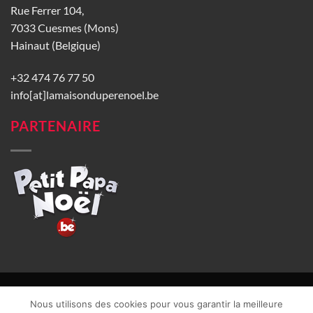
Rue Ferrer 104,
7033 Cuesmes (Mons)
Hainaut (Belgique)
+32 474 76 77 50
info[at]lamaisonduperenoel.be
PARTENAIRE
© La Maison du Père Noël 2026 |
Conditions générales de vente
|
Nous utilisons des cookies pour vous garantir la meilleure
CGU
|
Vie privée
| TVA : BE0840965749 | Site web réalisé par