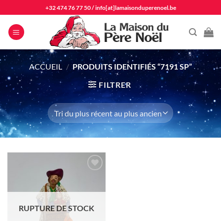
Passer
+32 474 76 77 50
/
info[at]lamaisonduperenoel.be
au
contenu
ACCUEIL
/
PRODUITS IDENTIFIÉS “7191 SP”
FILTRER
Ajouter
à la liste
d'envie
RUPTURE DE STOCK