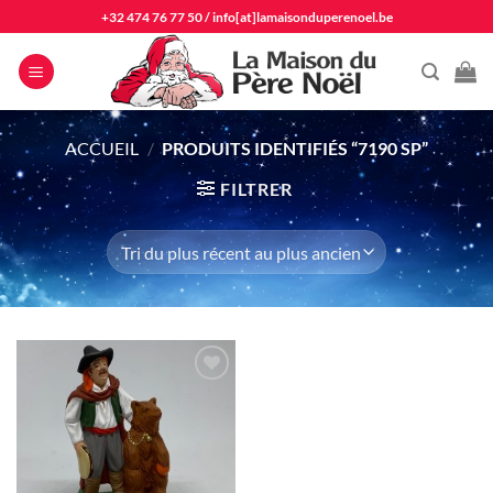
Passer
+32 474 76 77 50
/
info[at]lamaisonduperenoel.be
au
contenu
ACCUEIL
/
PRODUITS IDENTIFIÉS “7190 SP”
FILTRER
Ajouter
à la liste
d'envie