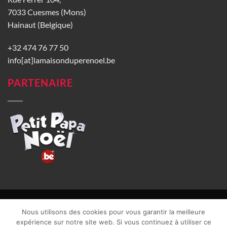
7033 Cuesmes (Mons)
Hainaut (Belgique)
+32 474 76 77 50
info[at]lamaisonduperenoel.be
PARTENAIRE
© La Maison du Père Noël 2026 |
Conditions générales de vente
|
Nous utilisons des cookies pour vous garantir la meilleure
CGU
|
Vie privée
| TVA : BE0840965749 | Site web réalisé par
expérience sur notre site web. Si vous continuez à utiliser ce