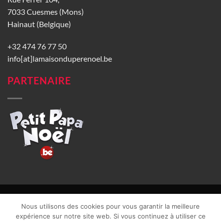
7033 Cuesmes (Mons)
Hainaut (Belgique)
+32 474 76 77 50
info[at]lamaisonduperenoel.be
PARTENAIRE
© La Maison du Père Noël 2026 |
Conditions générales de vente
|
Nous utilisons des cookies pour vous garantir la meilleure
CGU
|
Vie privée
| TVA : BE0840965749 | Site web réalisé par
expérience sur notre site web. Si vous continuez à utiliser ce