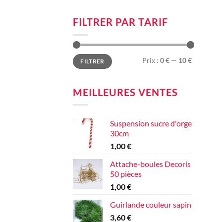
FILTRER PAR TARIF
Prix
Prix
Prix :
0 €
—
10 €
FILTRER
min
max
MEILLEURES VENTES
Suspension sucre d'orge
30cm
1,00
€
Attache-boules Decoris
50 pièces
1,00
€
Guirlande couleur sapin
3,60
€