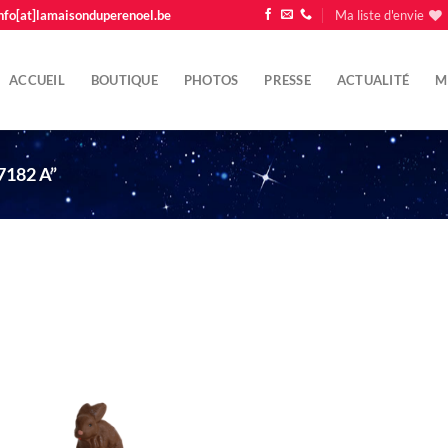
nfo[at]lamaisonduperenoel.be
Ma liste d'envie
ACCUEIL
BOUTIQUE
PHOTOS
PRESSE
ACTUALITÉ
M
7182 A”
Ajouter
à la liste
d'envie