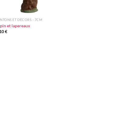
NTONS ET DÉCORS - 7CM
pin et lapereaux
,10
€