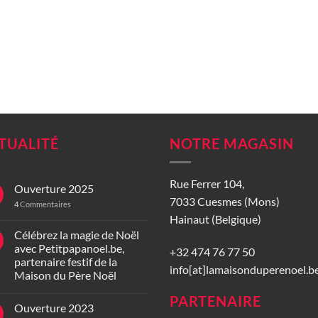
TUALITÉ
NOTRE MAGASIN
Rue Ferrer 104,
Ouverture 2025
7033 Cuesmes (Mons)
4
Commentaires
Hainaut (Belgique)
Célébrez la magie de Noël
avec Petitpapanoel.be,
+32 474 76 77 50
partenaire festif de la
info[at]lamaisonduperenoel.b
Maison du Père Noël
PARTENAIRE
Ouverture 2023