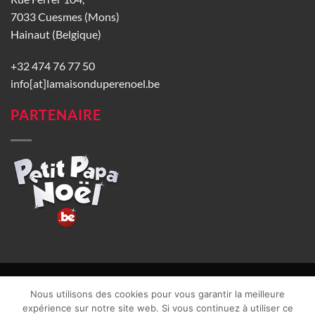
7033 Cuesmes (Mons)
Hainaut (Belgique)
+32 474 76 77 50
info[at]lamaisonduperenoel.be
PARTENAIRE
© La Maison du Père Noël 2026 |
Conditions générales de vente
|
Nous utilisons des cookies pour vous garantir la meilleure
CGU
|
Vie privée
| TVA : BE0840965749 | Site web réalisé par
expérience sur notre site web. Si vous continuez à utiliser ce