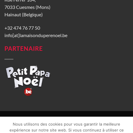
7033 Cuesmes (Mons)
Hainaut (Belgique)
+32 474 76 77 50
info[at]lamaisonduperenoel.be
PARTENAIRE
© La Maison du Père Noël 2026 |
Conditions générales de vente
|
Nous utilisons des cookies pour vous garantir la meilleure
CGU
|
Vie privée
| TVA : BE0840965749 | Site web réalisé par
expérience sur notre site web. Si vous continuez à utiliser ce