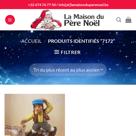
Passer
+32 474 76 77 50
/
info[at]lamaisonduperenoel.be
au
contenu
ACCUEIL
/
PRODUITS IDENTIFIÉS “7172”
FILTRER
Ajouter
à la liste
d'envie