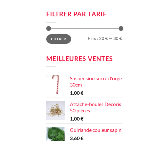
FILTRER PAR TARIF
Prix
Prix
Prix :
20 €
—
30 €
FILTRER
min
max
MEILLEURES VENTES
Suspension sucre d'orge
30cm
1,00
€
Attache-boules Decoris
50 pièces
1,00
€
Guirlande couleur sapin
3,60
€