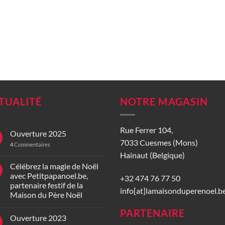
TUALITÉ
NOTRE MAGASIN
Rue Ferrer 104,
Ouverture 2025
7033 Cuesmes (Mons)
4
Commentaires
Hainaut (Belgique)
Célébrez la magie de Noël
avec Petitpapanoel.be,
+32 474 76 77 50
partenaire festif de la
info[at]lamaisonduperenoel.b
Maison du Père Noël
PARTENAIRE
Ouverture 2023