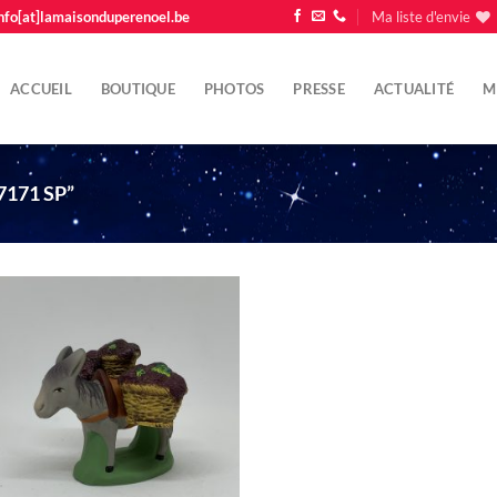
nfo[at]lamaisonduperenoel.be
Ma liste d'envie
ACCUEIL
BOUTIQUE
PHOTOS
PRESSE
ACTUALITÉ
M
7171 SP”
Ajouter
à la liste
d'envie