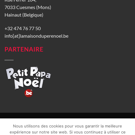
7033 Cuesmes (Mons)
Hainaut (Belgique)
+32 474 76 77 50
info[at]lamaisonduperenoel.be
PARTENAIRE
© La Maison du Père Noël 2026 |
Conditions générales de vente
|
Nous utilisons des cookies pour vous garantir la meilleure
CGU
|
Vie privée
| TVA : BE0840965749 | Site web réalisé par
expérience sur notre site web. Si vous continuez à utiliser ce