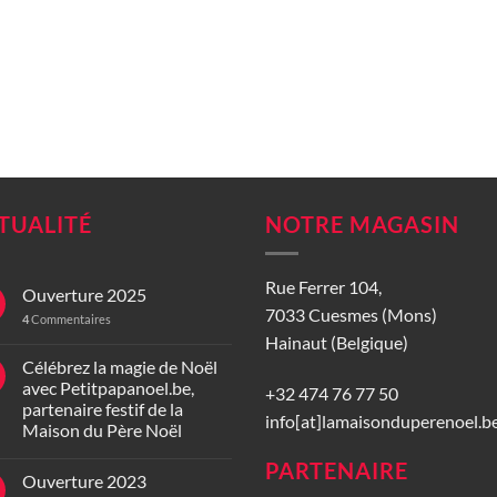
TUALITÉ
NOTRE MAGASIN
Rue Ferrer 104,
Ouverture 2025
7033 Cuesmes (Mons)
4
Commentaires
Hainaut (Belgique)
Célébrez la magie de Noël
avec Petitpapanoel.be,
+32 474 76 77 50
partenaire festif de la
info[at]lamaisonduperenoel.b
Maison du Père Noël
PARTENAIRE
Ouverture 2023