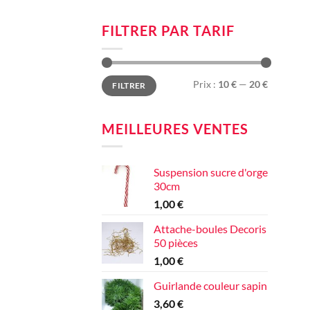
FILTRER PAR TARIF
Prix
Prix
Prix :
10 €
—
20 €
FILTRER
min
max
MEILLEURES VENTES
Suspension sucre d'orge
30cm
1,00
€
Attache-boules Decoris
50 pièces
1,00
€
Guirlande couleur sapin
3,60
€