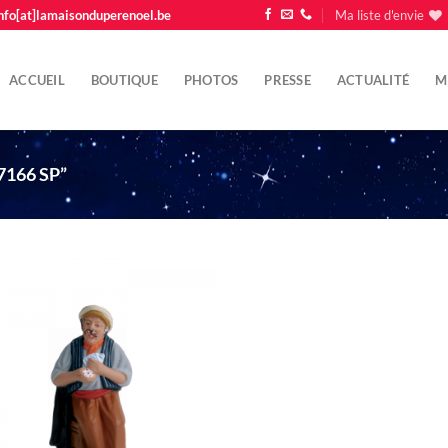
nfo[at]lamaisonduperenoel.be
Ma liste d'envie
ACCUEIL
BOUTIQUE
PHOTOS
PRESSE
ACTUALITÉ
M
7166 SP”
Ajouter
à la liste
d'envie