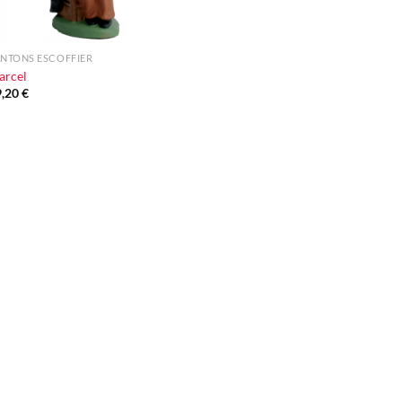
NTONS ESCOFFIER
arcel
9,20
€