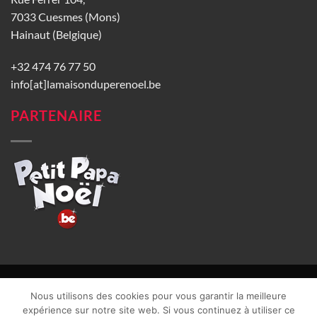
7033 Cuesmes (Mons)
Hainaut (Belgique)
+32 474 76 77 50
info[at]lamaisonduperenoel.be
PARTENAIRE
© La Maison du Père Noël 2026 |
Conditions générales de vente
|
Nous utilisons des cookies pour vous garantir la meilleure
CGU
|
Vie privée
| TVA : BE0840965749 | Site web réalisé par
expérience sur notre site web. Si vous continuez à utiliser ce