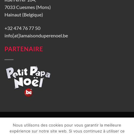
7033 Cuesmes (Mons)
Hainaut (Belgique)
+32 474 76 77 50
info[at]lamaisonduperenoel.be
PARTENAIRE
© La Maison du Père Noël 2026 |
Conditions générales de vente
|
Nous utilisons des cookies pour vous garantir la meilleure
CGU
|
Vie privée
| TVA : BE0840965749 | Site web réalisé par
expérience sur notre site web. Si vous continuez à utiliser ce