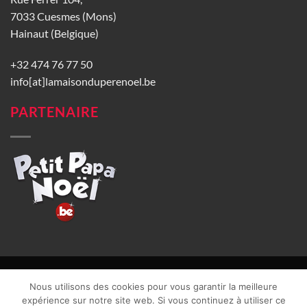
7033 Cuesmes (Mons)
Hainaut (Belgique)
+32 474 76 77 50
info[at]lamaisonduperenoel.be
PARTENAIRE
© La Maison du Père Noël 2026 |
Conditions générales de vente
|
Nous utilisons des cookies pour vous garantir la meilleure
CGU
|
Vie privée
| TVA : BE0840965749 | Site web réalisé par
expérience sur notre site web. Si vous continuez à utiliser ce