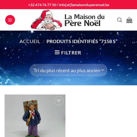
Passer
+32 474 76 77 50
/
info[at]lamaisonduperenoel.be
au
contenu
ACCUEIL
/
PRODUITS IDENTIFIÉS “7158 S”
FILTRER
Ajouter
à la liste
d'envie