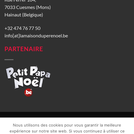
7033 Cuesmes (Mons)
Hainaut (Belgique)
+32 474 76 77 50
info[at]lamaisonduperenoel.be
PARTENAIRE
© La Maison du Père Noël 2026 |
Conditions générales de vente
|
Nous utilisons des cookies pour vous garantir la meilleure
CGU
|
Vie privée
| TVA : BE0840965749 | Site web réalisé par
expérience sur notre site web. Si vous continuez à utiliser ce