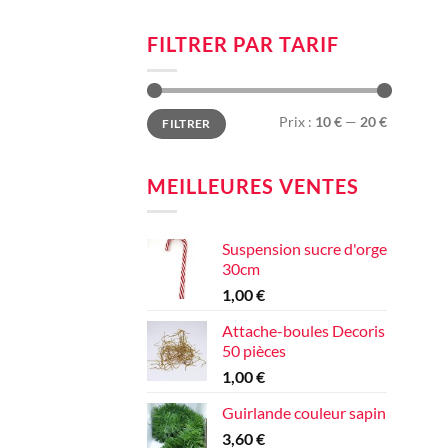
FILTRER PAR TARIF
Prix
Prix
Prix :
10 €
—
20 €
FILTRER
min
max
MEILLEURES VENTES
Suspension sucre d'orge
30cm
1,00
€
Attache-boules Decoris
50 pièces
1,00
€
Guirlande couleur sapin
3,60
€