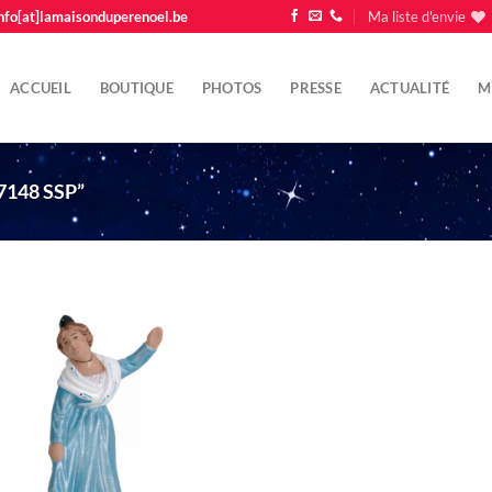
nfo[at]lamaisonduperenoel.be
Ma liste d'envie
ACCUEIL
BOUTIQUE
PHOTOS
PRESSE
ACTUALITÉ
M
7148 SSP”
Ajouter
à la liste
d'envie