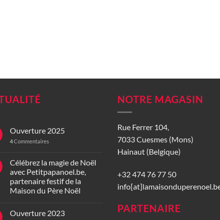
TUALITÉ
NOTRE MAGASIN
Rue Ferrer 104,
Ouverture 2025
7033 Cuesmes (Mons)
4
Commentaires
Hainaut (Belgique)
Célébrez la magie de Noël
avec Petitpapanoel.be,
+32 474 76 77 50
partenaire festif de la
info[at]lamaisonduperenoel.b
Maison du Père Noël
PARTENAIRE
Ouverture 2023