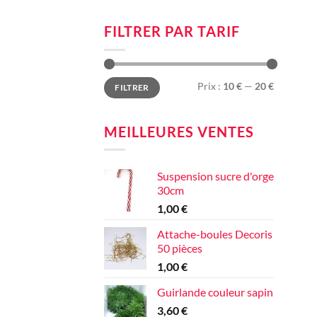
FILTRER PAR TARIF
Prix
Prix
Prix :
10 €
—
20 €
FILTRER
min
max
MEILLEURES VENTES
Suspension sucre d'orge
30cm
1,00
€
Attache-boules Decoris
50 pièces
1,00
€
Guirlande couleur sapin
3,60
€