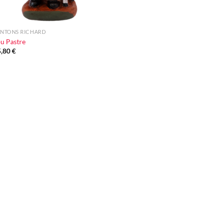
ANTONS RICHARD
u Pastre
5,80
€