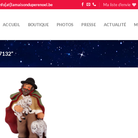
nfo[at]lamaisonduperenoel.be
Ma liste d'envie
ACCUEIL
BOUTIQUE
PHOTOS
PRESSE
ACTUALITÉ
M
7132”
Ajouter
à la liste
d'envie