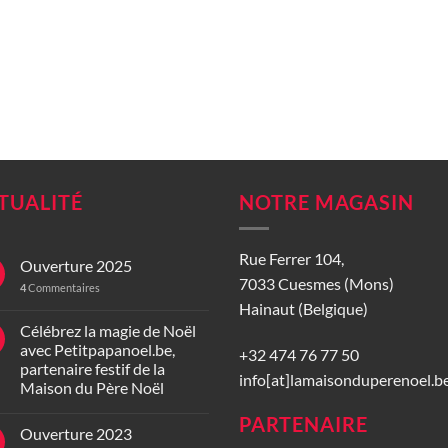
TUALITÉ
NOTRE MAGASIN
Rue Ferrer 104,
Ouverture 2025
7033 Cuesmes (Mons)
4
Commentaires
Hainaut (Belgique)
Célébrez la magie de Noël
avec Petitpapanoel.be,
+32 474 76 77 50
partenaire festif de la
info[at]lamaisonduperenoel.b
Maison du Père Noël
PARTENAIRE
Ouverture 2023