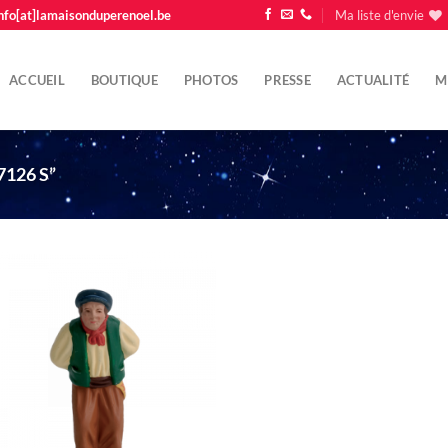
nfo[at]lamaisonduperenoel.be
Ma liste d'envie
ACCUEIL
BOUTIQUE
PHOTOS
PRESSE
ACTUALITÉ
M
126 S”
Ajouter
à la liste
d'envie