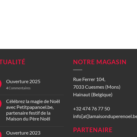
TUALITÉ
NOTRE MAGASIN
Rue Ferrer 104,
Ouverture 2025
7033 Cuesmes (Mons)
4
Commentaires
Hainaut (Belgique)
Célébrez la magie de Noël
avec Petitpapanoel.be,
+32 474 76 77 50
partenaire festif de la
info[at]lamaisonduperenoel.b
Maison du Père Noël
PARTENAIRE
Ouverture 2023