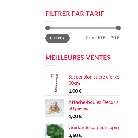
FILTRER PAR TARIF
Prix
Prix
Prix :
10 €
—
20 €
FILTRER
min
max
MEILLEURES VENTES
Suspension sucre d'orge
30cm
1,00
€
Attache-boules Decoris
50 pièces
1,00
€
Guirlande couleur sapin
3,60
€