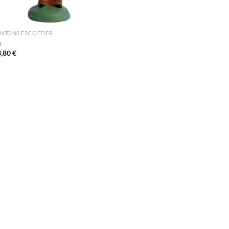
NTONS ESCOFFIER
é
3,80
€