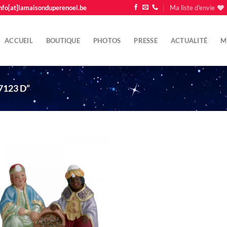
nfo[at]lamaisonduperenoel.be
Ma liste d'envie
ACCUEIL
BOUTIQUE
PHOTOS
PRESSE
ACTUALITÉ
M
7123 D”
Ajouter
à la liste
d'envie