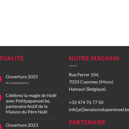
TUALITÉ
NOTRE MAGASIN
Rue Ferrer 104,
Ouverture 2025
7033 Cuesmes (Mons)
4
Commentaires
Hainaut (Belgique)
Célébrez la magie de Noël
avec Petitpapanoel.be,
+32 474 76 77 50
partenaire festif de la
info[at]lamaisonduperenoel.b
Maison du Père Noël
PARTENAIRE
Ouverture 2023