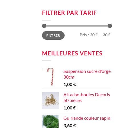
FILTRER PAR TARIF
Prix
Prix
Prix :
20 €
—
30 €
FILTRER
min
max
MEILLEURES VENTES
Suspension sucre d'orge
30cm
1,00
€
Attache-boules Decoris
50 pièces
1,00
€
Guirlande couleur sapin
3,60
€