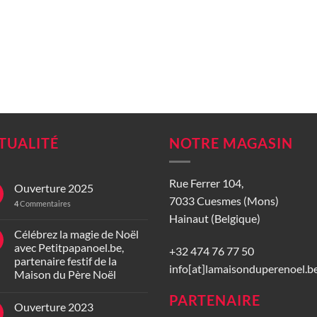
TUALITÉ
NOTRE MAGASIN
Rue Ferrer 104,
Ouverture 2025
7033 Cuesmes (Mons)
4
Commentaires
Hainaut (Belgique)
Célébrez la magie de Noël
avec Petitpapanoel.be,
+32 474 76 77 50
partenaire festif de la
info[at]lamaisonduperenoel.b
Maison du Père Noël
PARTENAIRE
Ouverture 2023