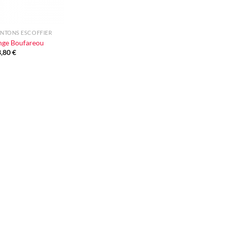
NTONS ESCOFFIER
nge Boufareou
3,80
€