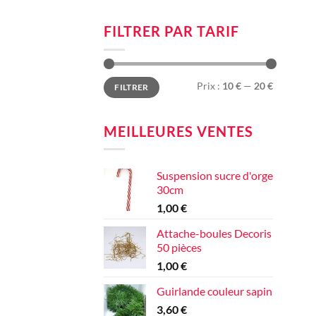
FILTRER PAR TARIF
Prix
Prix
Prix :
10 €
—
20 €
FILTRER
min
max
MEILLEURES VENTES
Suspension sucre d'orge
30cm
1,00
€
Attache-boules Decoris
50 pièces
1,00
€
Guirlande couleur sapin
3,60
€