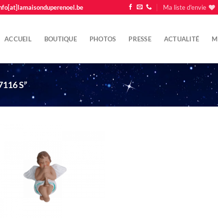
nfo[at]lamaisonduperenoel.be
Ma liste d'envie
ACCUEIL
BOUTIQUE
PHOTOS
PRESSE
ACTUALITÉ
M
116 S”
Ajouter
à la liste
d'envie