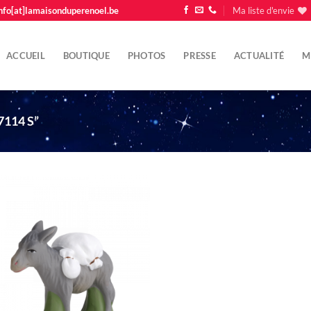
nfo[at]lamaisonduperenoel.be
Ma liste d'envie
ACCUEIL
BOUTIQUE
PHOTOS
PRESSE
ACTUALITÉ
M
114 S”
Ajouter
à la liste
d'envie