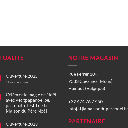
TUALITÉ
NOTRE MAGASIN
Rue Ferrer 104,
Ouverture 2025
7033 Cuesmes (Mons)
4
Commentaires
Hainaut (Belgique)
Célébrez la magie de Noël
avec Petitpapanoel.be,
+32 474 76 77 50
partenaire festif de la
info[at]lamaisonduperenoel.b
Maison du Père Noël
PARTENAIRE
Ouverture 2023