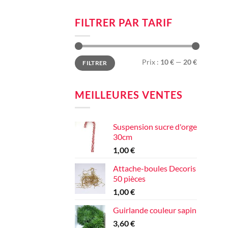
FILTRER PAR TARIF
Prix
Prix
Prix :
10 €
—
20 €
FILTRER
min
max
MEILLEURES VENTES
Suspension sucre d'orge
30cm
1,00
€
Attache-boules Decoris
50 pièces
1,00
€
Guirlande couleur sapin
3,60
€