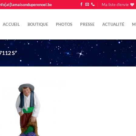
nfo[at]lamaisonduperenoel.be
Ma liste d'envie
ACCUEIL
BOUTIQUE
PHOTOS
PRESSE
ACTUALITÉ
M
112 S”
Ajouter
à la liste
d'envie