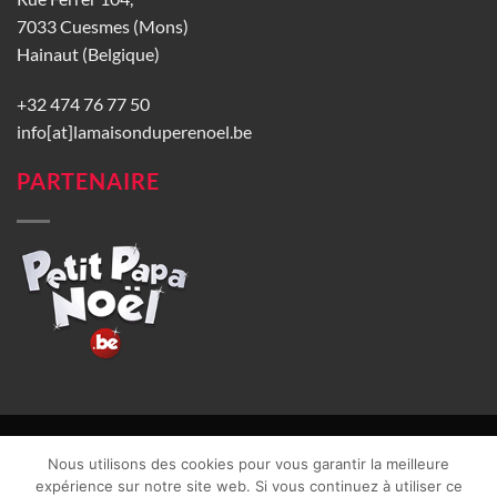
7033 Cuesmes (Mons)
Hainaut (Belgique)
+32 474 76 77 50
info[at]lamaisonduperenoel.be
PARTENAIRE
© La Maison du Père Noël 2026 |
Conditions générales de vente
|
Nous utilisons des cookies pour vous garantir la meilleure
CGU
|
Vie privée
| TVA : BE0840965749 | Site web réalisé par
expérience sur notre site web. Si vous continuez à utiliser ce